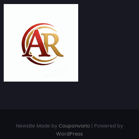
NewsBe Made by
Couponvario
| Powered by
WordPress