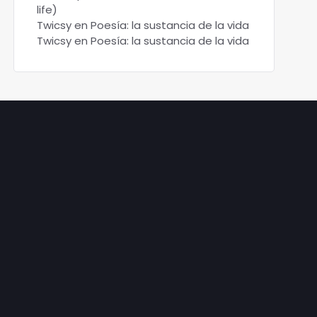
life)
Twicsy
en
Poesía: la sustancia de la vida
Twicsy
en
Poesía: la sustancia de la vida